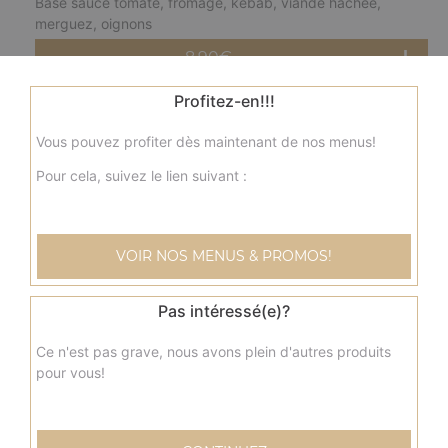
Base sauce tomate, fromage, kebab, viande hachée,
merguez, oignons
8.90
€
Profitez-en!!!
fermière solo
Vous pouvez profiter dès maintenant de nos menus!
Base crème fraîche, fromage, blanc de poulet, pommes
de terre, champignons, olives
Pour cela, suivez le lien suivant :
8.90
€
VOIR NOS MENUS & PROMOS!
nordique solo
Base crème fraîche, fromage, saumon, olives
Pas intéressé(e)?
8.90
€
Ce n'est pas grave, nous avons plein d'autres produits
pour vous!
savoyarde solo
Base crème fraîche, fromage, lardons fumés, pommes de
terre