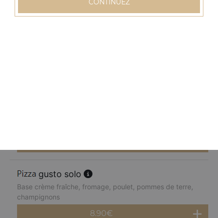
CONTINUEZ
8.90
€
normande solo
Base crème fraîche, fromage, blanc de dinde, pommes
de terre, champignons, poivrons
8.90
€
chèvre miel solo
Base crème fraîche, fromage, chèvre, parmesan, miel
8.90
€
gusto solo
Base crème fraîche, fromage, poulet, pommes de terre,
champignons
8.90
€