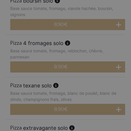
boursin solo
Base sauce tomate, fromage, viande hachée, boursin,
oignons
8.90
€
4 fromages solo
Base sauce tomate, fromage, reblochon, chèvre,
parmesan
8.90
€
texane solo
Base sauce tomate, fromage, blanc de poulet, blanc de
dinde, champignons frais, olives
8.90
€
extravagante solo