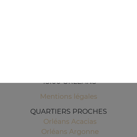
1 Place de l'Indien
45100 ORLEANS
Mentions légales
QUARTIERS PROCHES
Orléans Acacias
Orléans Argonne