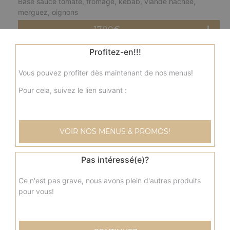
Base sauce tomate, fromage, kebab, viande hachée,
merguez, oignons
17.90
€
Profitez-en!!!
Grande
fermière
Vous pouvez profiter dès maintenant de nos menus!
Base crème fraîche, fromage, blanc de poulet, pommes
de terre, champignons, olives
Pour cela, suivez le lien suivant :
17.90
€
VOIR NOS MENUS & PROMOS!
Grande
nordique
Base crème fraîche, fromage, saumon, olives
Pas intéressé(e)?
17.90
€
Ce n'est pas grave, nous avons plein d'autres produits
pour vous!
Grande
savoyarde
Base crème fraîche, fromage, lardons fumés, pommes de
terre