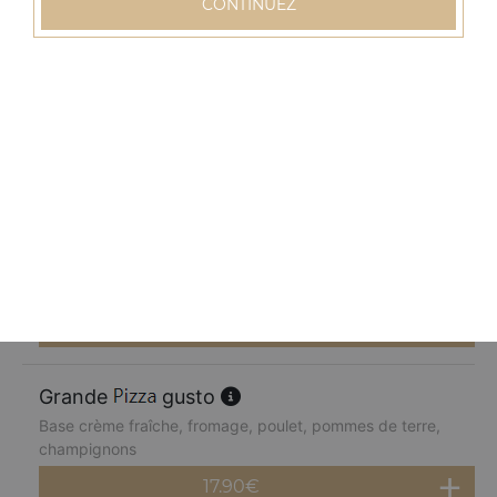
CONTINUEZ
17.90
€
Grande
normande
Base crème fraîche, fromage, blanc de dinde, pommes
de terre, champignons, poivrons
17.90
€
Grande
chèvre miel
Base crème fraîche, fromage, chèvre, parmesan, miel
17.90
€
Grande
gusto
Base crème fraîche, fromage, poulet, pommes de terre,
champignons
17.90
€