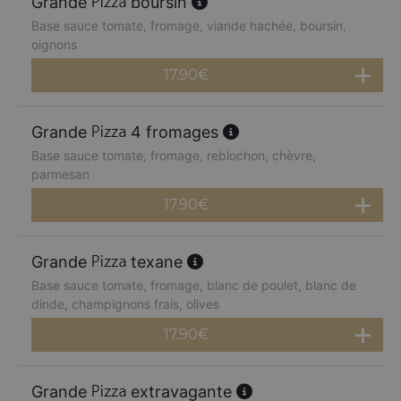
Grande
boursin
Base sauce tomate, fromage, viande hachée, boursin,
oignons
17.90
€
Grande
4 fromages
Base sauce tomate, fromage, reblochon, chèvre,
parmesan
17.90
€
Grande
texane
Base sauce tomate, fromage, blanc de poulet, blanc de
dinde, champignons frais, olives
17.90
€
Grande
extravagante