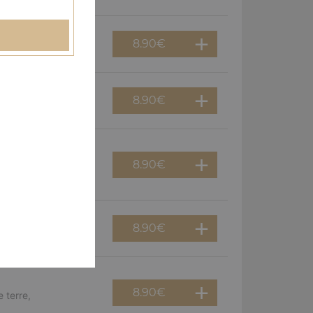
8.90
€
erguez, olives
8.90
€
f, poivrons, olives
8.90
€
viande hachée,
8.90
€
guez, oignons
8.90
€
 terre,