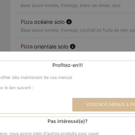
Base sauce tomate, fromage, blanc de dinde, oeuf
océane solo
Base sauce tomate, fromage, cocktail de fruits de mer, per
orientale solo
Base sauce tomate, fromage, merguez, poivrons, olives
Profitez-en!!!
boursin solo
ofiter dès maintenant de nos menus!
Base sauce tomate, fromage, viande hachée, boursin, oi
z le lien suivant :
4 fromages solo
Base sauce tomate, fromage, reblochon, chèvre, parmes
VOIR NOS MENUS & P
texane solo
Pas intéressé(e)?
Base sauce tomate, fromage, blanc de poulet, blanc de 
ave, nous avons plein d'autres produits pour vous!
frais, olives