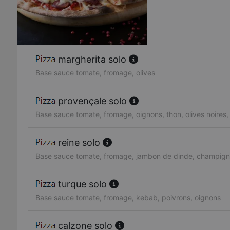
margherita solo
Base sauce tomate, fromage, olives
provençale solo
Base sauce tomate, fromage, oignons, thon, olives noires,
reine solo
Base sauce tomate, fromage, jambon de dinde, champigno
turque solo
Base sauce tomate, fromage, kebab, poivrons, oignons
calzone solo