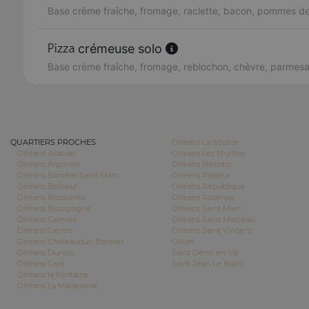
Base crème fraîche, fromage, raclette, bacon, pommes de
crémeuse solo
Base crème fraîche, fromage, reblochon, chèvre, parmes
QUARTIERS PROCHES
Orléans La Source
Orléans Acacias
Orléans Les Murlins
Orléans Argonne
Orléans Nécotin
Orléans Barrière Saint Marc
Orléans Pasteur
Orléans Belneuf
Orléans République
Orléans Blossières
Orléans Roseraie
Orléans Bourgogne
Orléans Saint Marc
Orléans Carmes
Orléans Saint Marceau
Orléans Centre
Orléans Saint Vincent
Orléans Chateaudun Bannier
Olivet
Orléans Dunois
Saint Denis en Val
Orléans Gare
Saint Jean Le Blanc
Orléans la Fontaine
Orléans La Madeleine