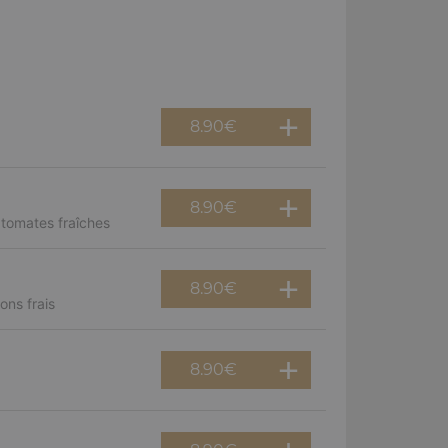
8.90
€
8.90
€
 tomates fraîches
8.90
€
ns frais
8.90
€