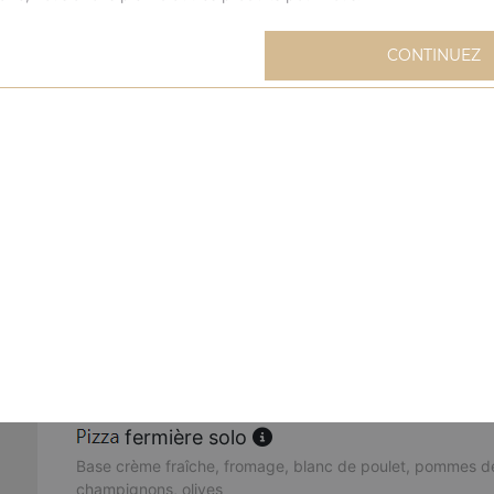
extravagante solo
CONTINUEZ
Base sauce tomate, fromage, blanc de poulet, oignons, m
mexicaine solo
Base sauce tomate, fromage, viande hachée, merguez, oeu
buffalo solo
Base sauce tomate, fromage, sauce barbecue, merguez, 
poivrons, oignons, origan
cannibale solo
Base sauce tomate, fromage, kebab, viande hachée, mer
fermière solo
Base crème fraîche, fromage, blanc de poulet, pommes de
champignons, olives