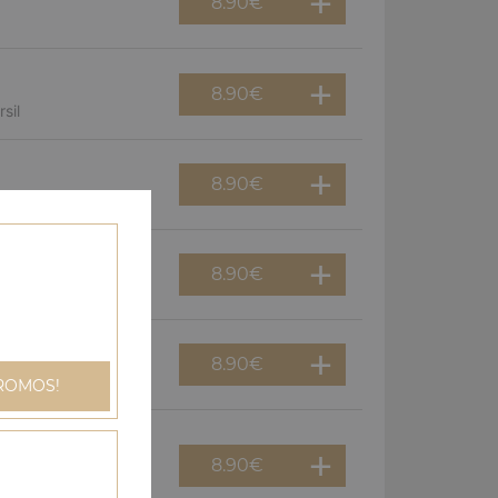
8.90
€
8.90
€
sil
8.90
€
8.90
€
gnons
8.90
€
an
ROMOS!
8.90
€
dinde, champignons