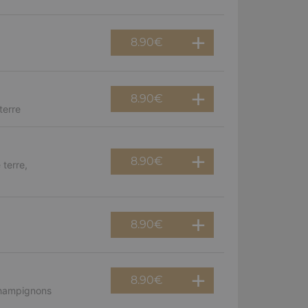
8.90
€
8.90
€
terre
8.90
€
terre,
8.90
€
8.90
€
champignons