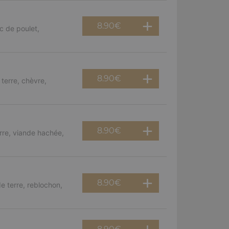
8.90
€
c de poulet,
8.90
€
terre, chèvre,
8.90
€
rre, viande hachée,
8.90
€
e terre, reblochon,