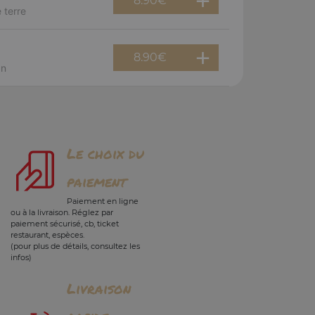
8.90
€
 terre
8.90
€
an
Le choix du
paiement
Paiement en ligne
ou à la livraison. Réglez par
paiement sécurisé, cb, ticket
restaurant, espèces.
(pour plus de détails, consultez les
infos)
Livraison