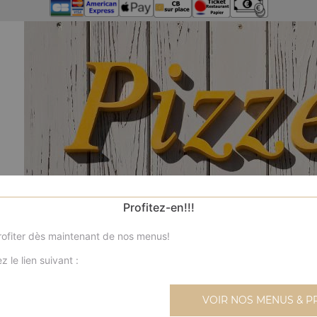
Profitez-en!!!
ofiter dès maintenant de nos menus!
z le lien suivant :
N
VOIR NOS MENUS & P