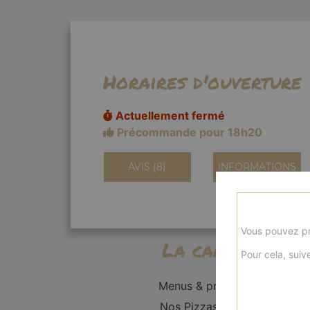
Horaires d'ouverture
Actuellement fermé
Précommande pour 18h20
AVIS (8)
INFORMATIONS
Vous pouvez pr
La carte
Pour cela, suive
Menus & promos
Nos Pizzas Solo