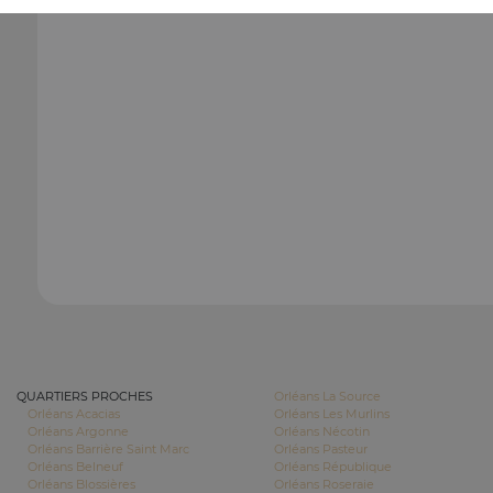
QUARTIERS PROCHES
Orléans La Source
Orléans Acacias
Orléans Les Murlins
Orléans Argonne
Orléans Nécotin
Orléans Barrière Saint Marc
Orléans Pasteur
Orléans Belneuf
Orléans République
Orléans Blossières
Orléans Roseraie