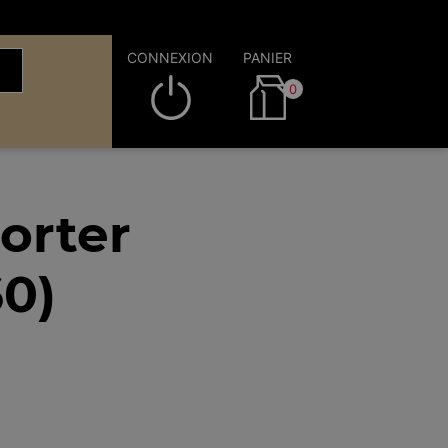
CONNEXION
PANIER
0
orter
60)