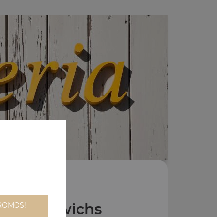
os Sandwichs
ROMOS!