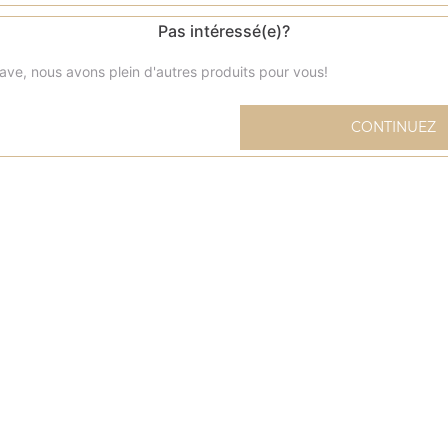
Pas intéressé(e)?
ave, nous avons plein d'autres produits pour vous!
Menu sandwich kébab
CONTINUEZ
Livré avec frites et 1 boisson (33 cl) au choix
Menu pita kebab
Livré avec frites et 1 boisson (33 cl) au choix