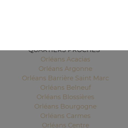
1 Place de l'Indien
45100 ORLEANS
Mentions légales
QUARTIERS PROCHES
Orléans Acacias
Orléans Argonne
Orléans Barrière Saint Marc
Orléans Belneuf
Orléans Blossières
Orléans Bourgogne
Orléans Carmes
Orléans Centre