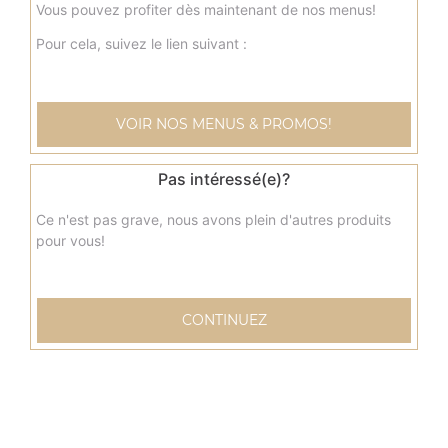
10.00
€
Vous pouvez profiter dès maintenant de nos menus!
Pour cela, suivez le lien suivant :
Menu tacos delicieux
Sauce fromagère, poulet curry, pommes de terre, viande
hachée, poivrons, olives
VOIR NOS MENUS & PROMOS!
10.00
€
Pas intéressé(e)?
Ce n'est pas grave, nous avons plein d'autres produits
pour vous!
CONTINUEZ