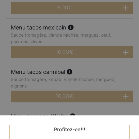
9.00
€
Menu tacos mexicain
Sauce fromagère, viande hachée, merguez, oeuf,
poivrons, olives
10.00
€
Menu tacos cannibal
Sauce fromagère, kebab, viande hachée, merguez,
oignons
10.00
€
Menu tacos tartiflette
Sauce fromagère, oignons, pommes de terre, reblochon,
Profitez-en!!!
olives