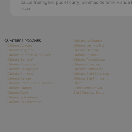
Sauce fromagère, poulet curry, pommes de terre, viande 
olives
QUARTIERS PROCHES
Orléans La Source
Orléans Acacias
Orléans Les Murlins
Orléans Argonne
Orléans Nécotin
Orléans Barrière Saint Marc
Orléans Pasteur
Orléans Belneuf
Orléans République
Orléans Blossières
Orléans Roseraie
Orléans Bourgogne
Orléans Saint Marc
Orléans Carmes
Orléans Saint Marceau
Orléans Centre
Orléans Saint Vincent
Orléans Chateaudun Bannier
Olivet
Orléans Dunois
Saint Denis en Val
Orléans Gare
Saint Jean Le Blanc
Orléans la Fontaine
Orléans La Madeleine