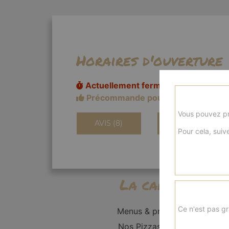
Horaires d'ouverture
Actuellement fermé
Précommande pour 18h20
Vous pouvez pr
AVIS (8)
INFORMATIONS
Pour cela, suive
La carte
Ce n'est pas gr
Menus & promos
Nos Pizzas Solo