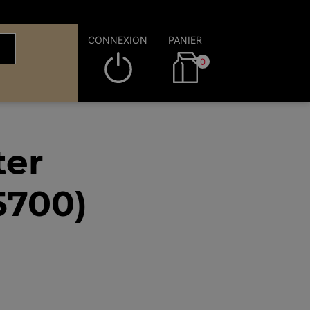
CONNEXION
PANIER
0
ter
5700)