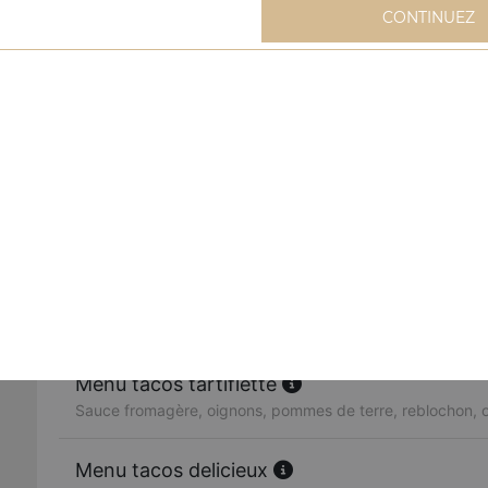
CONTINUEZ
Menu tacos
Livré avec frites et 1 boisson (33 cl) au choix
Menu tacos mexicain
Sauce fromagère, viande hachée, merguez, oeuf, poivrons
Menu tacos cannibal
Sauce fromagère, kebab, viande hachée, merguez, oigno
Menu tacos tartiflette
Sauce fromagère, oignons, pommes de terre, reblochon, o
Menu tacos delicieux