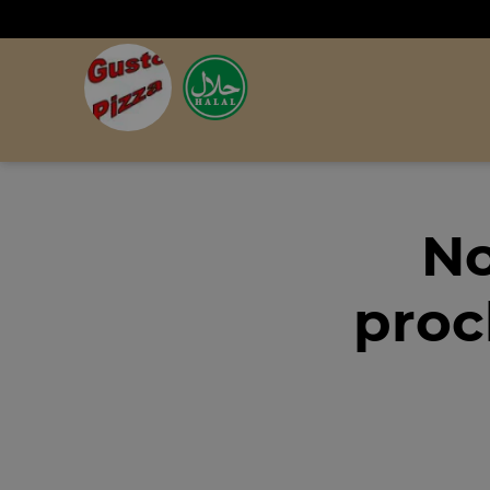
No
proc