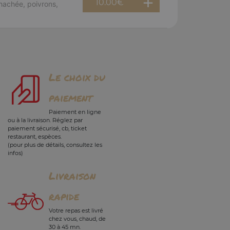
10.00
€
hachée, poivrons,
Le choix du
paiement
Paiement en ligne
ou à la livraison. Réglez par
paiement sécurisé, cb, ticket
restaurant, espèces.
(pour plus de détails, consultez les
infos)
Livraison
rapide
Votre repas est livré
chez vous, chaud, de
30 à 45 mn.