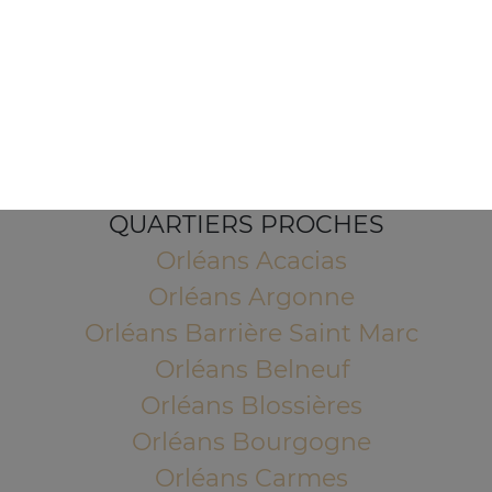
1 Place de l'Indien
45100 ORLEANS
Mentions légales
QUARTIERS PROCHES
Orléans Acacias
Orléans Argonne
Orléans Barrière Saint Marc
Orléans Belneuf
Orléans Blossières
Orléans Bourgogne
Orléans Carmes