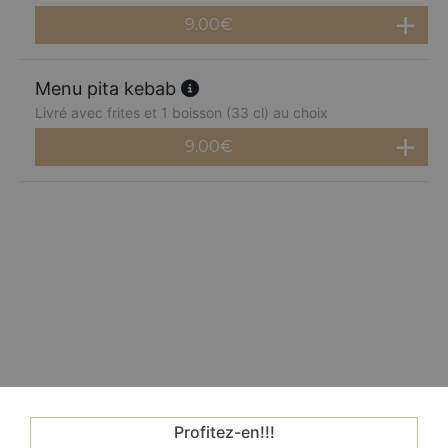
9.00
€
Menu pita kebab
Livré avec frites et 1 boisson (33 cl) au choix
9.00
€
Profitez-en!!!