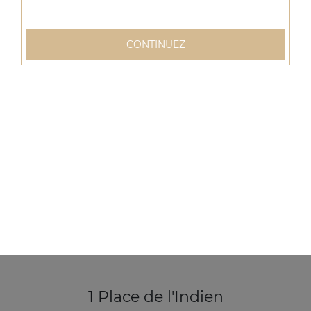
Ice tea 1,25l
CONTINUEZ
3.50
€
1 Place de l'Indien