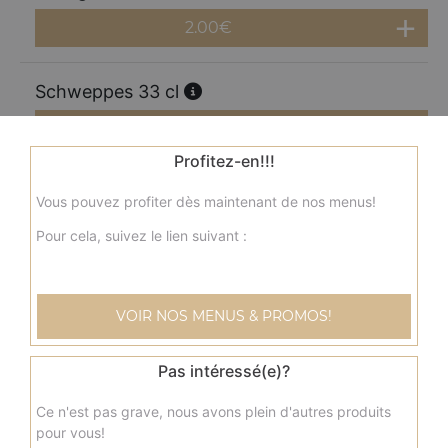
2.00
€
Schweppes 33 cl
2.00
€
Profitez-en!!!
Perrier 33 cl
Vous pouvez profiter dès maintenant de nos menus!
2.00
€
Pour cela, suivez le lien suivant :
Coca cola 1.25l
VOIR NOS MENUS & PROMOS!
3.50
€
Pas intéressé(e)?
Coca zéro 1,25l
Ce n'est pas grave, nous avons plein d'autres produits
3.50
€
pour vous!