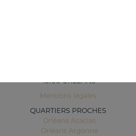
1 Place de l'Indien
45100 ORLEANS
Mentions légales
QUARTIERS PROCHES
Orléans Acacias
Orléans Argonne