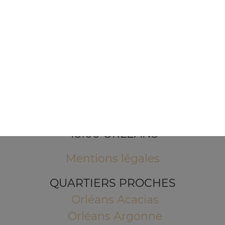
1 Place de l'Indien
45100 ORLEANS
Mentions légales
QUARTIERS PROCHES
Orléans Acacias
Orléans Argonne