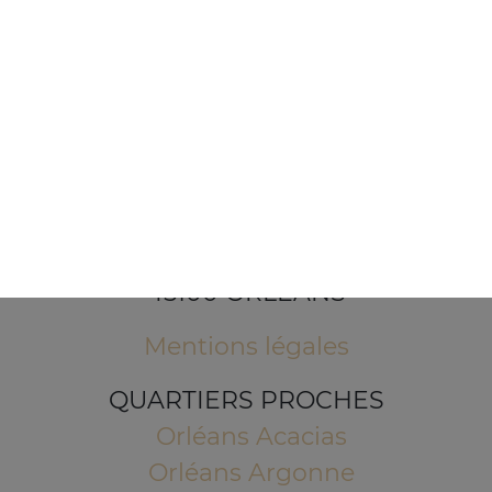
1 Place de l'Indien
45100 ORLEANS
Mentions légales
QUARTIERS PROCHES
Orléans Acacias
Orléans Argonne