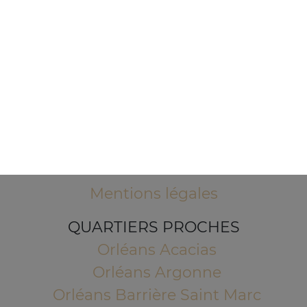
1 Place de l'Indien
45100 ORLEANS
Mentions légales
QUARTIERS PROCHES
Orléans Acacias
Orléans Argonne
Orléans Barrière Saint Marc