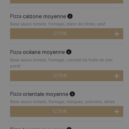
calzone moyenne
Base sauce tomate, fromage, blanc de dinde, oeuf
12.70
€
océane moyenne
Base sauce tomate, fromage, cocktail de fruits de mer,
persil
12.70
€
orientale moyenne
Base sauce tomate, fromage, merguez, poivrons, olives
12.70
€