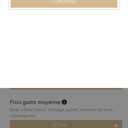
CONTINUEZ
12.70
€
normande moyenne
Base crème fraîche, fromage, blanc de dinde, pommes
de terre, champignons, poivrons
12.70
€
chèvre miel moyenne
Base crème fraîche, fromage, chèvre, parmesan, miel
12.70
€
gusto moyenne
Base crème fraîche, fromage, poulet, pommes de terre,
champignons
12.70
€