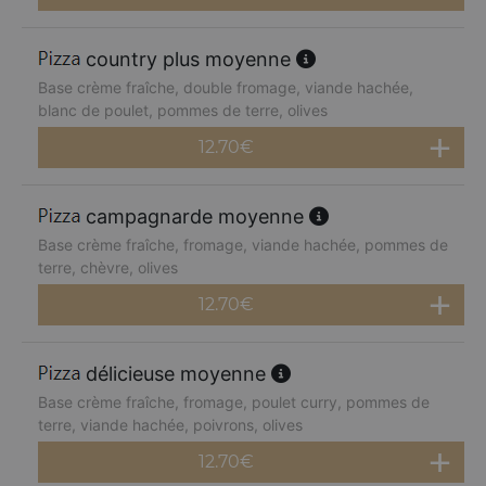
country plus moyenne
Base crème fraîche, double fromage, viande hachée,
blanc de poulet, pommes de terre, olives
12.70
€
campagnarde moyenne
Base crème fraîche, fromage, viande hachée, pommes de
terre, chèvre, olives
12.70
€
délicieuse moyenne
Base crème fraîche, fromage, poulet curry, pommes de
terre, viande hachée, poivrons, olives
12.70
€