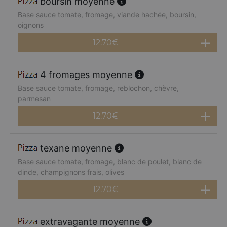
boursin moyenne
Base sauce tomate, fromage, viande hachée, boursin,
oignons
12.70
€
4 fromages moyenne
Base sauce tomate, fromage, reblochon, chèvre,
parmesan
12.70
€
texane moyenne
Base sauce tomate, fromage, blanc de poulet, blanc de
dinde, champignons frais, olives
12.70
€
extravagante moyenne