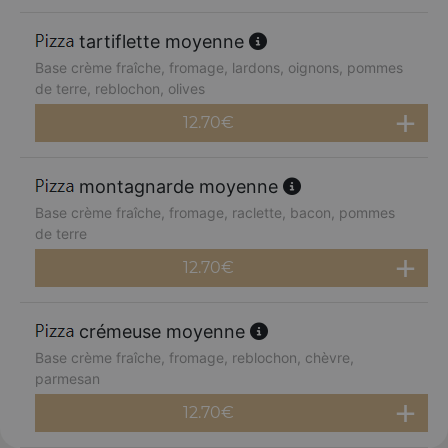
tartiflette moyenne
Base crème fraîche, fromage, lardons, oignons, pommes
de terre, reblochon, olives
12.70
€
montagnarde moyenne
Base crème fraîche, fromage, raclette, bacon, pommes
de terre
12.70
€
crémeuse moyenne
Base crème fraîche, fromage, reblochon, chèvre,
parmesan
12.70
€