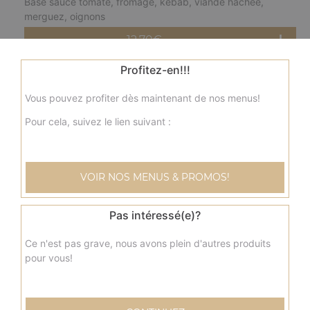
Base sauce tomate, fromage, kebab, viande hachée,
merguez, oignons
12.70
€
Profitez-en!!!
fermière moyenne
Vous pouvez profiter dès maintenant de nos menus!
Base crème fraîche, fromage, blanc de poulet, pommes
de terre, champignons, olives
Pour cela, suivez le lien suivant :
12.70
€
VOIR NOS MENUS & PROMOS!
nordique moyenne
Base crème fraîche, fromage, saumon, olives
Pas intéressé(e)?
12.70
€
Ce n'est pas grave, nous avons plein d'autres produits
pour vous!
savoyarde moyenne
Base crème fraîche, fromage, lardons fumés, pommes de
terre