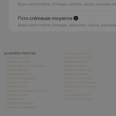
Base crème fraîche, fromage, raclette, bacon, pommes de
crémeuse moyenne
Base crème fraîche, fromage, reblochon, chèvre, parmes
QUARTIERS PROCHES
Orléans La Source
Orléans Acacias
Orléans Les Murlins
Orléans Argonne
Orléans Nécotin
Orléans Barrière Saint Marc
Orléans Pasteur
Orléans Belneuf
Orléans République
Orléans Blossières
Orléans Roseraie
Orléans Bourgogne
Orléans Saint Marc
Orléans Carmes
Orléans Saint Marceau
Orléans Centre
Orléans Saint Vincent
Orléans Chateaudun Bannier
Olivet
Orléans Dunois
Saint Denis en Val
Orléans Gare
Saint Jean Le Blanc
Orléans la Fontaine
Orléans La Madeleine