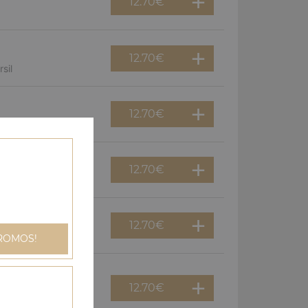
12.70
€
12.70
€
sil
12.70
€
12.70
€
gnons
12.70
€
an
ROMOS!
12.70
€
dinde, champignons