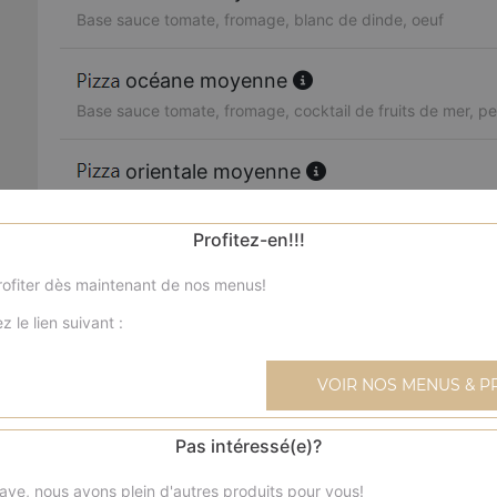
Base sauce tomate, fromage, blanc de dinde, oeuf
océane moyenne
Base sauce tomate, fromage, cocktail de fruits de mer, per
orientale moyenne
Base sauce tomate, fromage, merguez, poivrons, olives
Profitez-en!!!
boursin moyenne
ofiter dès maintenant de nos menus!
Base sauce tomate, fromage, viande hachée, boursin, oi
z le lien suivant :
4 fromages moyenne
Base sauce tomate, fromage, reblochon, chèvre, parmes
VOIR NOS MENUS & P
texane moyenne
Pas intéressé(e)?
Base sauce tomate, fromage, blanc de poulet, blanc de 
ave, nous avons plein d'autres produits pour vous!
frais, olives