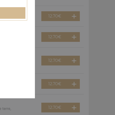
12.70
€
erguez, olives
12.70
€
f, poivrons, olives
12.70
€
viande hachée,
12.70
€
guez, oignons
12.70
€
 terre,