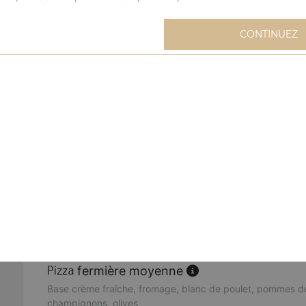
extravagante moyenne
CONTINUEZ
Base sauce tomate, fromage, blanc de poulet, oignons, m
mexicaine moyenne
Base sauce tomate, fromage, viande hachée, merguez, oeu
buffalo moyenne
Base sauce tomate, fromage, sauce barbecue, merguez, 
poivrons, oignons, origan
cannibale moyenne
Base sauce tomate, fromage, kebab, viande hachée, mer
fermière moyenne
Base crème fraîche, fromage, blanc de poulet, pommes de
champignons, olives