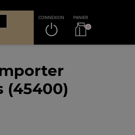
CONNEXION
PANIER
0
emporter
s (45400)