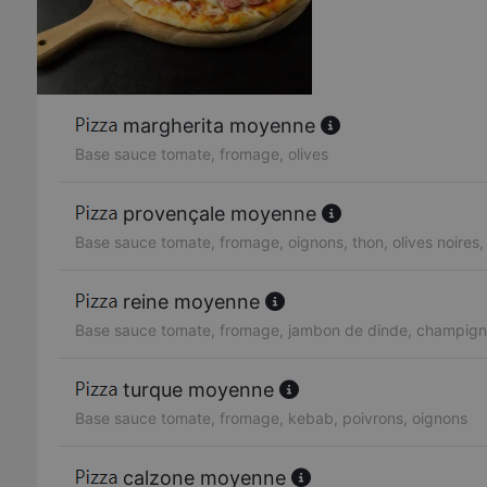
margherita moyenne
Base sauce tomate, fromage, olives
provençale moyenne
Base sauce tomate, fromage, oignons, thon, olives noires,
reine moyenne
Base sauce tomate, fromage, jambon de dinde, champigno
turque moyenne
Base sauce tomate, fromage, kebab, poivrons, oignons
calzone moyenne