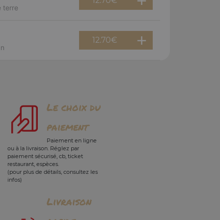
12.70
€
 terre
12.70
€
an
Le choix du
paiement
Paiement en ligne
ou à la livraison. Réglez par
paiement sécurisé, cb, ticket
restaurant, espèces.
(pour plus de détails, consultez les
infos)
Livraison