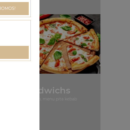
ROMOS!
de
Nos Sandwichs
nu sandwich kébab, menu pita kebab
+