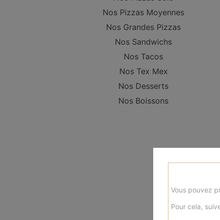
Nos Pizzas Moyennes
Nos Grandes Pizzas
Nos Sandwichs
Nos Tacos
Nos Tex Mex
Nos Desserts
Nos Boissons
Vous pouvez pr
Pour cela, suive