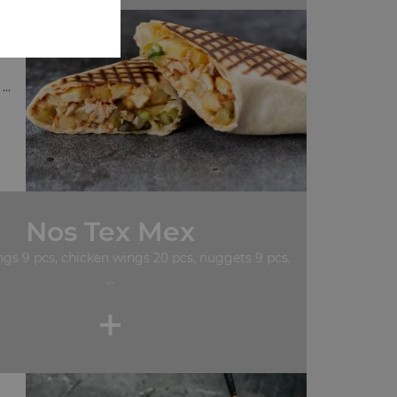
..
Nos Tex Mex
gs 9 pcs, chicken wings 20 pcs, nuggets 9 pcs,
...
+