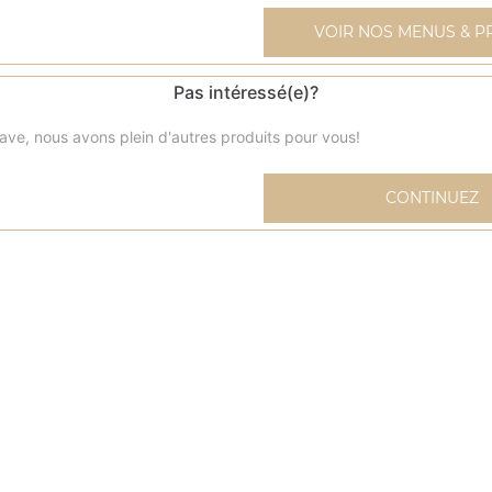
VOIR NOS MENUS & P
Pas intéressé(e)?
Nos Grandes Pizzas
grande pizza margherita, grande pizza provençale, gran
ave, nous avons plein d'autres produits pour vous!
pizza reine, ...
+
CONTINUEZ
me