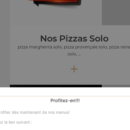
Nos Pizzas Solo
pizza margherita solo, pizza provençale solo, pizza rein
solo, ...
+
No
Profitez-en!!!
pizza mar
ofiter dès maintenant de nos menus!
z le lien suivant :