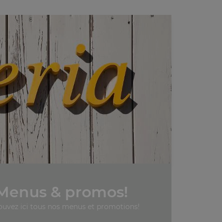
Menus & promos!
ouvez ici tous nos menus et promotions!