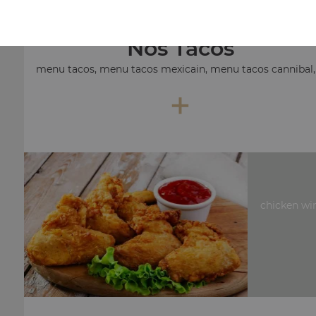
Nos Tacos
menu tacos, menu tacos mexicain, menu tacos cannibal, .
+
chicken win