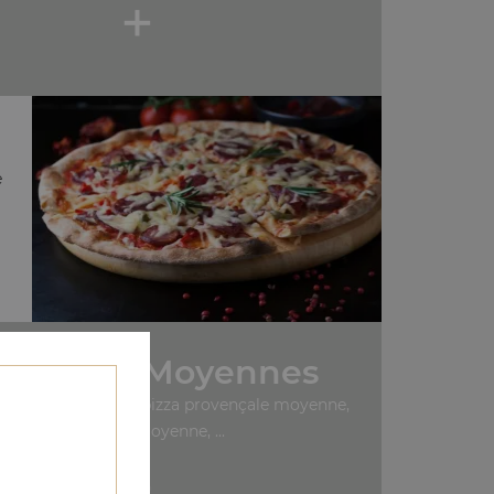
+
e
s Pizzas Moyennes
gherita moyenne, pizza provençale moyenne,
pizza reine moyenne, ...
+