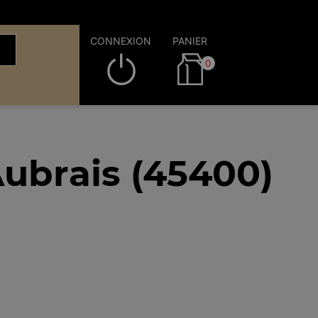
CONNEXION
PANIER
0
ubrais (45400)