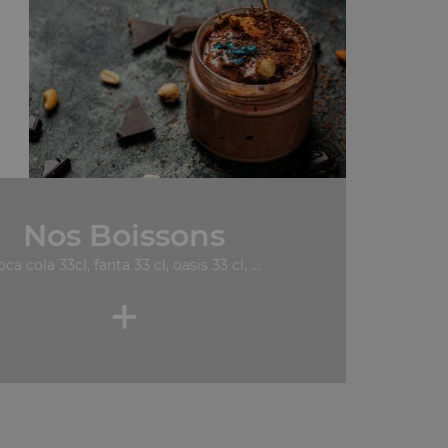
Nos Boissons
oca cola 33cl, fanta 33 cl, oasis 33 cl, ...
+