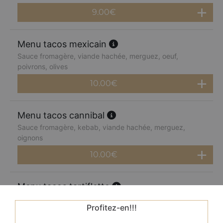
9.00
€
Menu tacos mexicain
Sauce fromagère, viande hachée, merguez, oeuf,
poivrons, olives
10.00
€
Menu tacos cannibal
Sauce fromagère, kebab, viande hachée, merguez,
oignons
10.00
€
Menu tacos tartiflette
Sauce fromagère, oignons, pommes de terre, reblochon,
Profitez-en!!!
olives