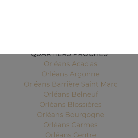
1 Place de l'Indien
45100 ORLEANS
Mentions légales
QUARTIERS PROCHES
Orléans Acacias
Orléans Argonne
Orléans Barrière Saint Marc
Orléans Belneuf
Orléans Blossières
Orléans Bourgogne
Orléans Carmes
Orléans Centre