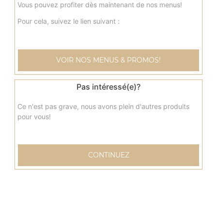
10.00
€
Vous pouvez profiter dès maintenant de nos menus!
Pour cela, suivez le lien suivant :
Menu tacos delicieux
Sauce fromagère, poulet curry, pommes de terre, viande
hachée, poivrons, olives
VOIR NOS MENUS & PROMOS!
10.00
€
Pas intéressé(e)?
Ce n'est pas grave, nous avons plein d'autres produits
pour vous!
CONTINUEZ