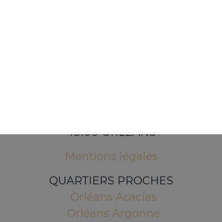
1 Place de l'Indien
45100 ORLEANS
Mentions légales
QUARTIERS PROCHES
Orléans Acacias
Orléans Argonne