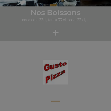
Nos Boissons
coca cola 33cl, fanta 33 cl, oasis 33 cl, ...
+