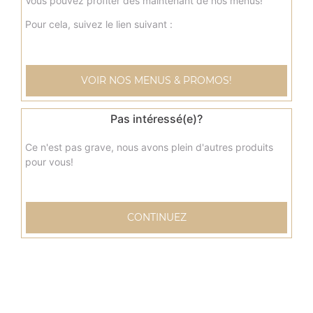
Vous pouvez profiter dès maintenant de nos menus!
Pour cela, suivez le lien suivant :
Nos Tacos
menu tacos, menu tacos mexicain, menu tacos cannibal, ...
+
VOIR NOS MENUS & PROMOS!
Pas intéressé(e)?
Ce n'est pas grave, nous avons plein d'autres produits
pour vous!
CONTINUEZ
Nos Tex Mex
chicken wings 9 pcs, chicken wings 20 pcs, nuggets 9 pcs,
...
+