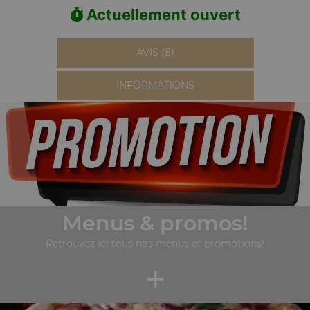
Actuellement ouvert
AVIS (8)
INFORMATIONS
Menus & promos!
Retrouvez ici tous nos menus et promotions!
+