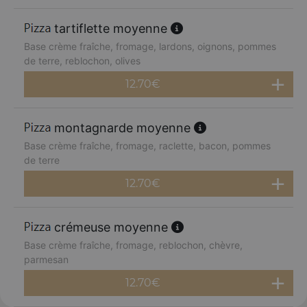
tartiflette moyenne
Base crème fraîche, fromage, lardons, oignons, pommes
de terre, reblochon, olives
12.70
€
montagnarde moyenne
Base crème fraîche, fromage, raclette, bacon, pommes
de terre
12.70
€
crémeuse moyenne
Base crème fraîche, fromage, reblochon, chèvre,
parmesan
12.70
€