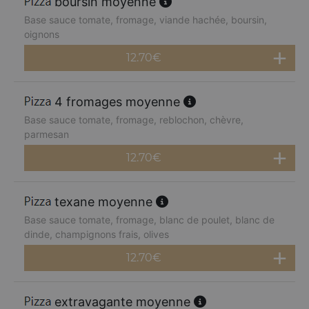
boursin moyenne
Base sauce tomate, fromage, viande hachée, boursin,
oignons
12.70
€
4 fromages moyenne
Base sauce tomate, fromage, reblochon, chèvre,
parmesan
12.70
€
texane moyenne
Base sauce tomate, fromage, blanc de poulet, blanc de
dinde, champignons frais, olives
12.70
€
extravagante moyenne