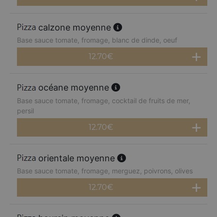
calzone moyenne
Base sauce tomate, fromage, blanc de dinde, oeuf
12.70
€
océane moyenne
Base sauce tomate, fromage, cocktail de fruits de mer,
persil
12.70
€
orientale moyenne
Base sauce tomate, fromage, merguez, poivrons, olives
12.70
€