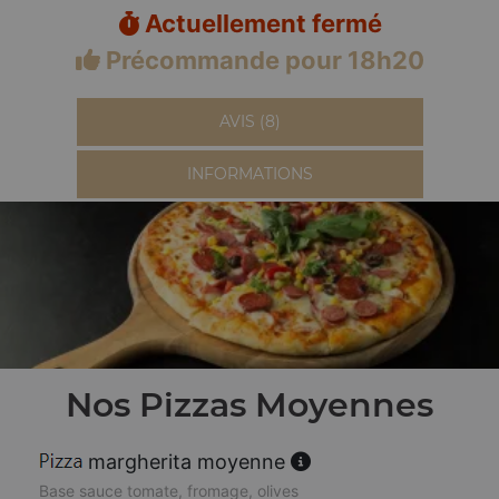
Actuellement fermé
Précommande pour 18h20
AVIS (8)
INFORMATIONS
Nos Pizzas Moyennes
margherita moyenne
Base sauce tomate, fromage, olives