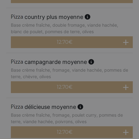
country plus moyenne
Base crème fraîche, double fromage, viande hachée,
blanc de poulet, pommes de terre, olives
12.70
€
campagnarde moyenne
Base crème fraîche, fromage, viande hachée, pommes de
terre, chèvre, olives
12.70
€
délicieuse moyenne
Base crème fraîche, fromage, poulet curry, pommes de
terre, viande hachée, poivrons, olives
12.70
€