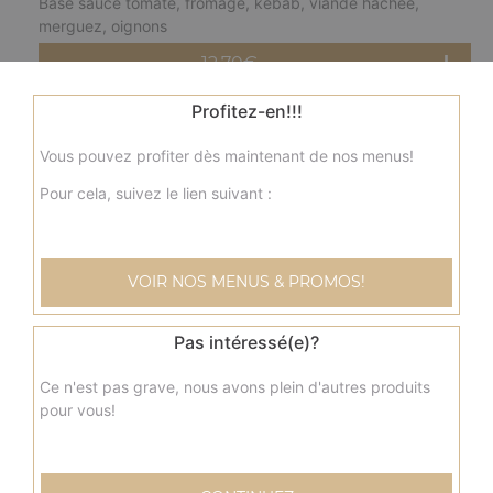
Base sauce tomate, fromage, kebab, viande hachée,
merguez, oignons
12.70
€
Profitez-en!!!
fermière moyenne
Vous pouvez profiter dès maintenant de nos menus!
Base crème fraîche, fromage, blanc de poulet, pommes
de terre, champignons, olives
Pour cela, suivez le lien suivant :
12.70
€
VOIR NOS MENUS & PROMOS!
nordique moyenne
Base crème fraîche, fromage, saumon, olives
Pas intéressé(e)?
12.70
€
Ce n'est pas grave, nous avons plein d'autres produits
pour vous!
savoyarde moyenne
Base crème fraîche, fromage, lardons fumés, pommes de
terre