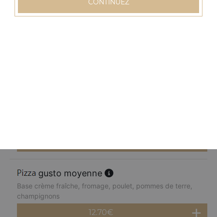
CONTINUEZ
12.70
€
normande moyenne
Base crème fraîche, fromage, blanc de dinde, pommes
de terre, champignons, poivrons
12.70
€
chèvre miel moyenne
Base crème fraîche, fromage, chèvre, parmesan, miel
12.70
€
gusto moyenne
Base crème fraîche, fromage, poulet, pommes de terre,
champignons
12.70
€