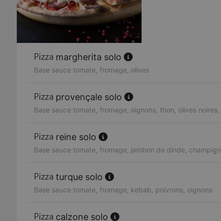
margherita solo
Base sauce tomate, fromage, olives
provençale solo
Base sauce tomate, fromage, oignons, thon, olives noires,
reine solo
Base sauce tomate, fromage, jambon de dinde, champigno
turque solo
Base sauce tomate, fromage, kebab, poivrons, oignons
calzone solo