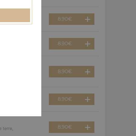
8.90
€
erguez, olives
8.90
€
f, poivrons, olives
8.90
€
viande hachée,
8.90
€
guez, oignons
8.90
€
 terre,