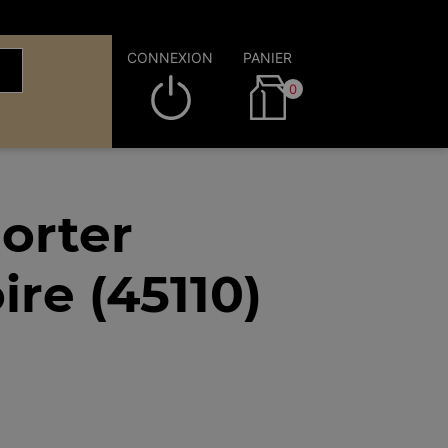
CONNEXION
PANIER
0
orter
re (45110)