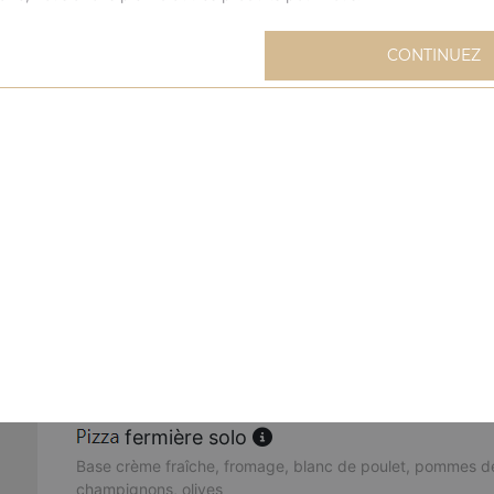
extravagante solo
CONTINUEZ
Base sauce tomate, fromage, blanc de poulet, oignons, m
mexicaine solo
Base sauce tomate, fromage, viande hachée, merguez, oeu
buffalo solo
Base sauce tomate, fromage, sauce barbecue, merguez, 
poivrons, oignons, origan
cannibale solo
Base sauce tomate, fromage, kebab, viande hachée, mer
fermière solo
Base crème fraîche, fromage, blanc de poulet, pommes de
champignons, olives