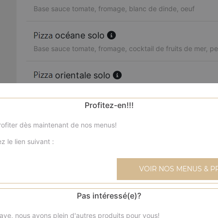
Base sauce tomate, fromage, blanc de dinde, oeuf
océane solo
Base sauce tomate, fromage, cocktail de fruits de mer, per
orientale solo
Base sauce tomate, fromage, merguez, poivrons, olives
Profitez-en!!!
boursin solo
ofiter dès maintenant de nos menus!
Base sauce tomate, fromage, viande hachée, boursin, oi
z le lien suivant :
4 fromages solo
Base sauce tomate, fromage, reblochon, chèvre, parmes
VOIR NOS MENUS & P
texane solo
Pas intéressé(e)?
Base sauce tomate, fromage, blanc de poulet, blanc de 
ave, nous avons plein d'autres produits pour vous!
frais, olives