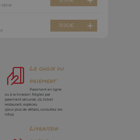
8.90
€
 terre
8.90
€
an
Le choix du
paiement
Paiement en ligne
ou à la livraison. Réglez par
paiement sécurisé, cb, ticket
restaurant, espèces.
(pour plus de détails, consultez les
infos)
Livraison