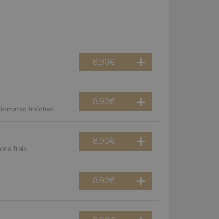
8.90
€
8.90
€
 tomates fraîches
8.90
€
ns frais
8.90
€