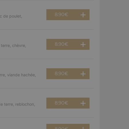
8.90
€
c de poulet,
8.90
€
terre, chèvre,
8.90
€
rre, viande hachée,
8.90
€
e terre, reblochon,