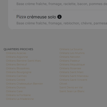
Base crème fraîche, fromage, raclette, bacon, pommes de
crémeuse solo
Base crème fraîche, fromage, reblochon, chèvre, parmes
QUARTIERS PROCHES
Orléans La Source
Orléans Acacias
Orléans Les Murlins
Orléans Argonne
Orléans Nécotin
Orléans Barrière Saint Marc
Orléans Pasteur
Orléans Belneuf
Orléans République
Orléans Blossières
Orléans Roseraie
Orléans Bourgogne
Orléans Saint Marc
Orléans Carmes
Orléans Saint Marceau
Orléans Centre
Orléans Saint Vincent
Orléans Chateaudun Bannier
Olivet
Orléans Dunois
Saint Denis en Val
Orléans Gare
Saint Jean Le Blanc
Orléans la Fontaine
Orléans La Madeleine