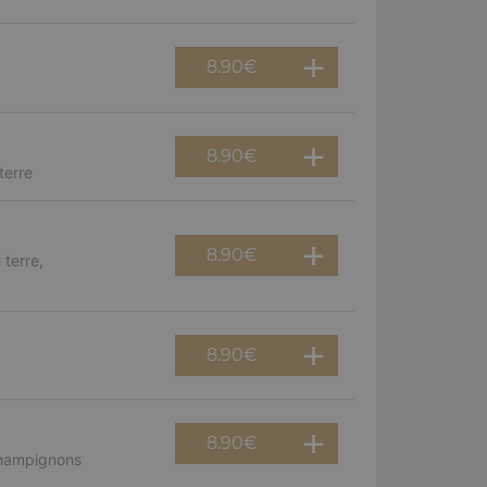
8.90
€
8.90
€
terre
8.90
€
terre,
8.90
€
8.90
€
champignons