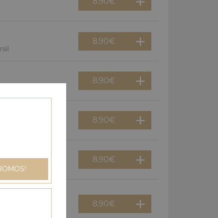
8.90
€
8.90
€
sil
8.90
€
8.90
€
gnons
8.90
€
an
ROMOS!
8.90
€
dinde, champignons