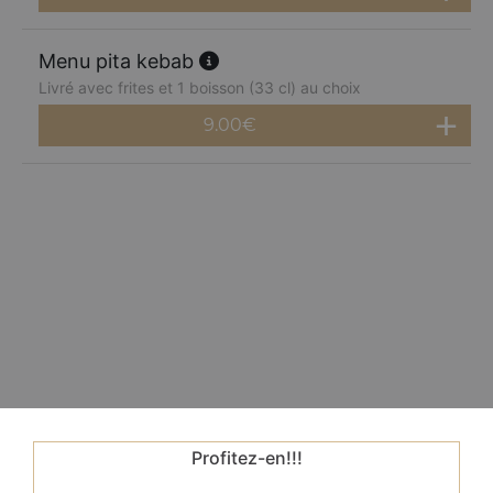
Menu pita kebab
Livré avec frites et 1 boisson (33 cl) au choix
9.00
€
Profitez-en!!!