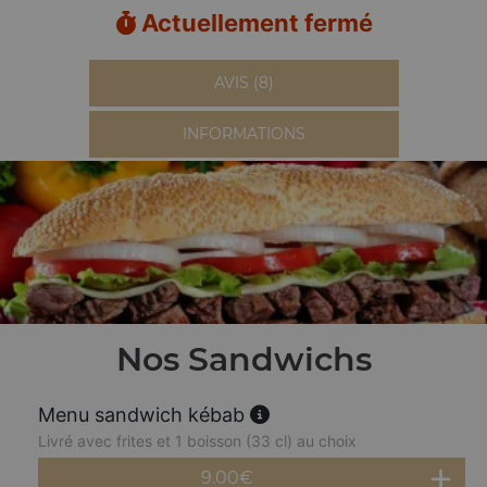
Actuellement fermé
AVIS (8)
INFORMATIONS
Nos Sandwichs
Menu sandwich kébab
Livré avec frites et 1 boisson (33 cl) au choix
9.00
€