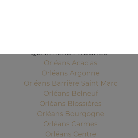
1 Place de l'Indien
45100 ORLEANS
Mentions légales
QUARTIERS PROCHES
Orléans Acacias
Orléans Argonne
Orléans Barrière Saint Marc
Orléans Belneuf
Orléans Blossières
Orléans Bourgogne
Orléans Carmes
Orléans Centre