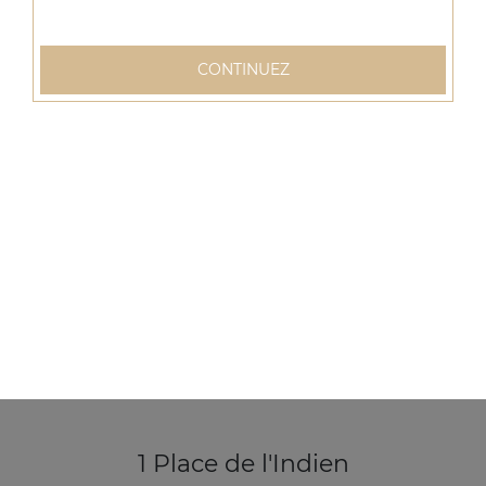
Ice tea 1,25l
CONTINUEZ
3.50
€
1 Place de l'Indien