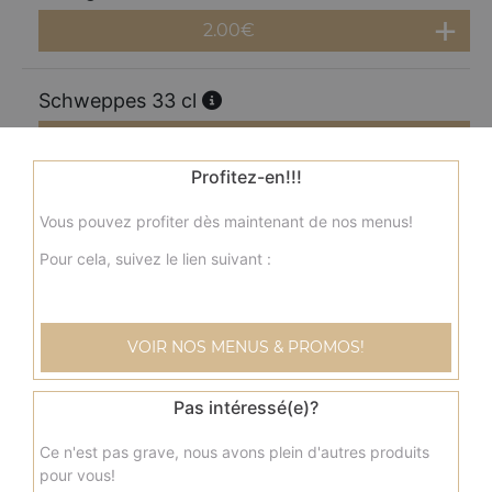
2.00
€
Schweppes 33 cl
2.00
€
Profitez-en!!!
Perrier 33 cl
Vous pouvez profiter dès maintenant de nos menus!
2.00
€
Pour cela, suivez le lien suivant :
Coca cola 1.25l
VOIR NOS MENUS & PROMOS!
3.50
€
Pas intéressé(e)?
Coca zéro 1,25l
Ce n'est pas grave, nous avons plein d'autres produits
3.50
€
pour vous!