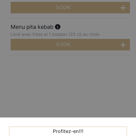
9.00
€
Menu pita kebab
Livré avec frites et 1 boisson (33 cl) au choix
9.00
€
Profitez-en!!!