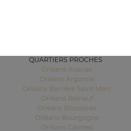
1 Place de l'Indien
45100 ORLEANS
Mentions légales
QUARTIERS PROCHES
Orléans Acacias
Orléans Argonne
Orléans Barrière Saint Marc
Orléans Belneuf
Orléans Blossières
Orléans Bourgogne
Orléans Carmes