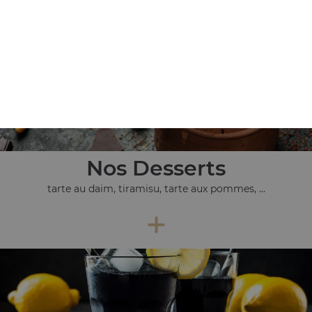
+
Nos Desserts
tarte au daim, tiramisu, tarte aux pommes, ...
+