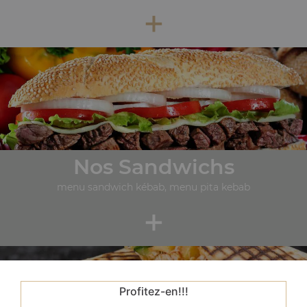
+
Nos Sandwichs
menu sandwich kébab, menu pita kebab
+
Profitez-en!!!