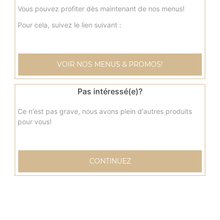
Vous pouvez profiter dès maintenant de nos menus!
Pour cela, suivez le lien suivant :
Nos Tacos
menu tacos, menu tacos mexicain, menu tacos cannibal, ...
VOIR NOS MENUS & PROMOS!
+
Pas intéressé(e)?
Ce n'est pas grave, nous avons plein d'autres produits
pour vous!
CONTINUEZ
Nos Tex Mex
chicken wings 9 pcs, chicken wings 20 pcs, nuggets 9 pcs,
...