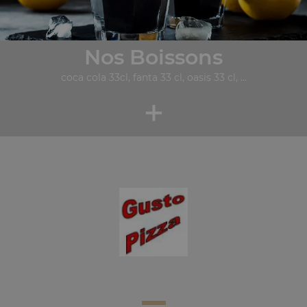
Nos Boissons
coca cola 33cl, fanta 33 cl, oasis 33 cl, ...
+