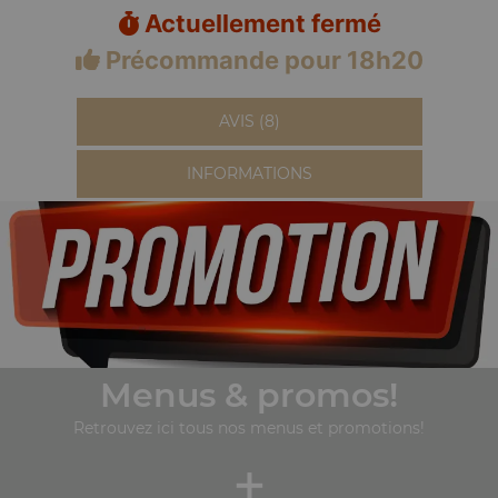
Actuellement fermé
Précommande pour 18h20
AVIS (8)
INFORMATIONS
Menus & promos!
Retrouvez ici tous nos menus et promotions!
+