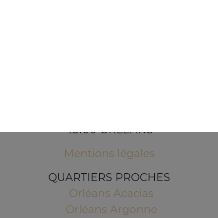
1 Place de l'Indien
45100 ORLEANS
Mentions légales
QUARTIERS PROCHES
Orléans Acacias
Orléans Argonne