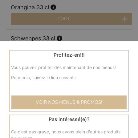
Orangina 33 cl
2.00
€
Schweppes 33 cl
2.00
€
Profitez-en!!!
Vous pouvez profiter dès maintenant de nos menus!
Perrier 33 cl
Pour cela, suivez le lien suivant :
2.00
€
Coca cola 1.25l
VOIR NOS MENUS & PROMOS!
3.50
€
Pas intéressé(e)?
Coca zéro 1,25l
Ce n'est pas grave, nous avons plein d'autres produits