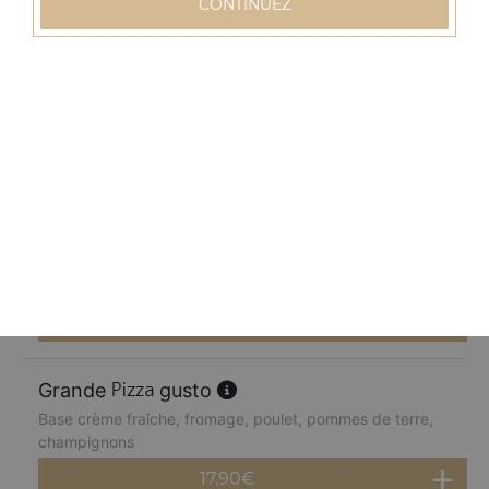
CONTINUEZ
17.90
€
Grande
normande
Base crème fraîche, fromage, blanc de dinde, pommes
de terre, champignons, poivrons
17.90
€
Grande
chèvre miel
Base crème fraîche, fromage, chèvre, parmesan, miel
17.90
€
Grande
gusto
Base crème fraîche, fromage, poulet, pommes de terre,
champignons
17.90
€