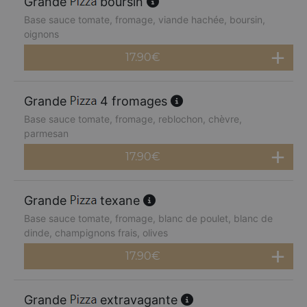
Grande
boursin
Base sauce tomate, fromage, viande hachée, boursin,
oignons
17.90
€
Grande
4 fromages
Base sauce tomate, fromage, reblochon, chèvre,
parmesan
17.90
€
Grande
texane
Base sauce tomate, fromage, blanc de poulet, blanc de
dinde, champignons frais, olives
17.90
€
Grande
extravagante