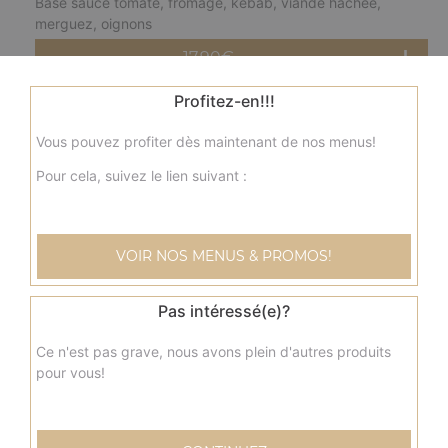
Base sauce tomate, fromage, kebab, viande hachée,
merguez, oignons
17.90
€
Profitez-en!!!
Grande
fermière
Vous pouvez profiter dès maintenant de nos menus!
Base crème fraîche, fromage, blanc de poulet, pommes
de terre, champignons, olives
Pour cela, suivez le lien suivant :
17.90
€
VOIR NOS MENUS & PROMOS!
Grande
nordique
Base crème fraîche, fromage, saumon, olives
Pas intéressé(e)?
17.90
€
Ce n'est pas grave, nous avons plein d'autres produits
pour vous!
Grande
savoyarde
Base crème fraîche, fromage, lardons fumés, pommes de
terre