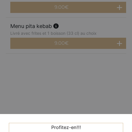
9.00
€
Menu pita kebab
Livré avec frites et 1 boisson (33 cl) au choix
9.00
€
Profitez-en!!!