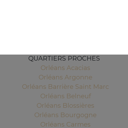
1 Place de l'Indien
45100 ORLEANS
Mentions légales
QUARTIERS PROCHES
Orléans Acacias
Orléans Argonne
Orléans Barrière Saint Marc
Orléans Belneuf
Orléans Blossières
Orléans Bourgogne
Orléans Carmes