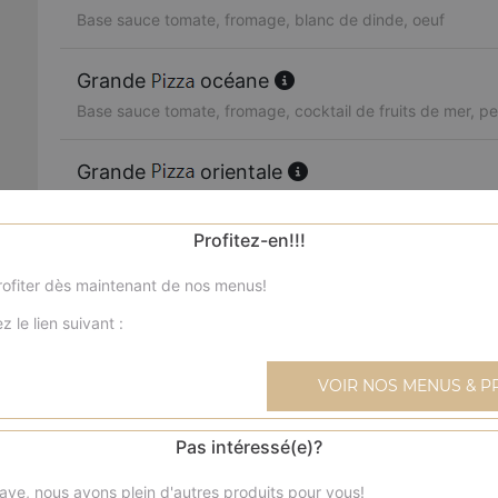
Base sauce tomate, fromage, blanc de dinde, oeuf
Grande
océane
Base sauce tomate, fromage, cocktail de fruits de mer, per
Grande
orientale
Base sauce tomate, fromage, merguez, poivrons, olives
Profitez-en!!!
Grande
boursin
ofiter dès maintenant de nos menus!
Base sauce tomate, fromage, viande hachée, boursin, oi
z le lien suivant :
Grande
4 fromages
Base sauce tomate, fromage, reblochon, chèvre, parmes
VOIR NOS MENUS & P
Grande
texane
Pas intéressé(e)?
Base sauce tomate, fromage, blanc de poulet, blanc de 
ave, nous avons plein d'autres produits pour vous!
frais, olives