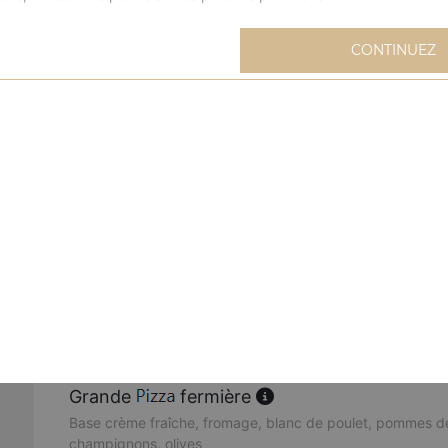
Grande
extravagante
CONTINUEZ
Base sauce tomate, fromage, blanc de poulet, oignons, m
Grande
mexicaine
Base sauce tomate, fromage, viande hachée, merguez, oeu
Grande
buffalo
Base sauce tomate, fromage, sauce barbecue, merguez, 
poivrons, oignons, origan
Grande
cannibale
Base sauce tomate, fromage, kebab, viande hachée, mer
Grande
fermière
Base crème fraîche, fromage, blanc de poulet, pommes de
champignons, olives