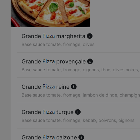
Grande
margherita
Base sauce tomate, fromage, olives
Grande
provençale
Base sauce tomate, fromage, oignons, thon, olives noires,
Grande
reine
Base sauce tomate, fromage, jambon de dinde, champigno
Grande
turque
Base sauce tomate, fromage, kebab, poivrons, oignons
Grande
calzone