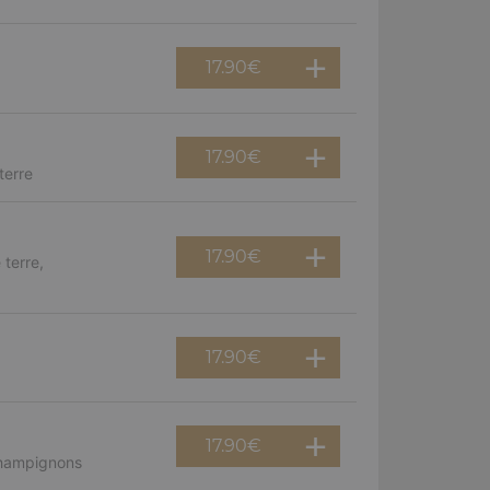
17.90
€
17.90
€
terre
17.90
€
terre,
17.90
€
17.90
€
champignons