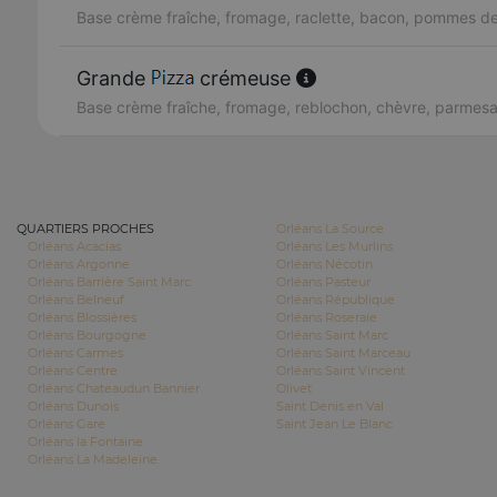
Base crème fraîche, fromage, raclette, bacon, pommes de
Grande
crémeuse
Base crème fraîche, fromage, reblochon, chèvre, parmes
QUARTIERS PROCHES
Orléans La Source
Orléans Acacias
Orléans Les Murlins
Orléans Argonne
Orléans Nécotin
Orléans Barrière Saint Marc
Orléans Pasteur
Orléans Belneuf
Orléans République
Orléans Blossières
Orléans Roseraie
Orléans Bourgogne
Orléans Saint Marc
Orléans Carmes
Orléans Saint Marceau
Orléans Centre
Orléans Saint Vincent
Orléans Chateaudun Bannier
Olivet
Orléans Dunois
Saint Denis en Val
Orléans Gare
Saint Jean Le Blanc
Orléans la Fontaine
Orléans La Madeleine