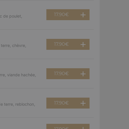
17.90
€
c de poulet,
17.90
€
terre, chèvre,
17.90
€
rre, viande hachée,
17.90
€
e terre, reblochon,