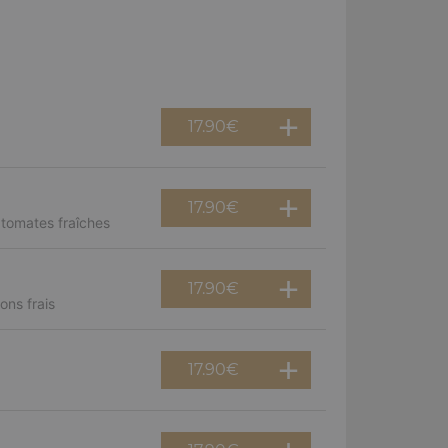
17.90
€
17.90
€
 tomates fraîches
17.90
€
ns frais
17.90
€