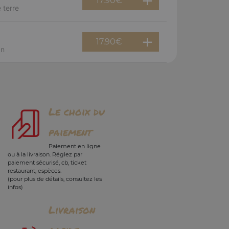
17.90
€
 terre
17.90
€
an
Le choix du
paiement
Paiement en ligne
ou à la livraison. Réglez par
paiement sécurisé, cb, ticket
restaurant, espèces.
(pour plus de détails, consultez les
infos)
Livraison