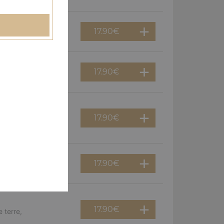
17.90
€
erguez, olives
17.90
€
f, poivrons, olives
17.90
€
viande hachée,
17.90
€
guez, oignons
17.90
€
 terre,