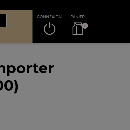
CONNEXION
PANIER
0
mporter
00)