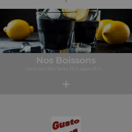
Nos Boissons
coca cola 33cl, fanta 33 cl, oasis 33 cl, ...
+