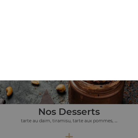
Nos Tex Mex
chicken wings 9 pcs, chicken wings 20 pcs, nuggets 9 pcs,
...
+
Nos Desserts
tarte au daim, tiramisu, tarte aux pommes, ...
+