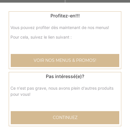
Profitez-en!!!
Vous pouvez profiter dès maintenant de nos menus!
Pour cela, suivez le lien suivant :
Nos Tacos
VOIR NOS MENUS & PROMOS!
menu tacos, menu tacos mexicain, menu tacos cannibal, ...
Pas intéressé(e)?
+
Ce n'est pas grave, nous avons plein d'autres produits
pour vous!
CONTINUEZ