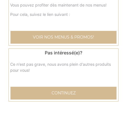
Vous pouvez profiter dès maintenant de nos menus!
Pour cela, suivez le lien suivant :
Nos Tacos
menu tacos, menu tacos mexicain, menu tacos cannibal, ...
VOIR NOS MENUS & PROMOS!
+
Pas intéressé(e)?
Ce n'est pas grave, nous avons plein d'autres produits
pour vous!
CONTINUEZ
Nos Tex Mex
chicken wings 9 pcs, chicken wings 20 pcs, nuggets 9 pcs,
...