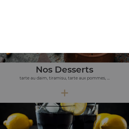
+
Nos Desserts
tarte au daim, tiramisu, tarte aux pommes, ...
+