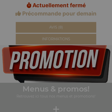
Actuellement fermé
Précommande pour demain
AVIS (8)
INFORMATIONS
Menus & promos!
Retrouvez ici tous nos menus et promotions!
+