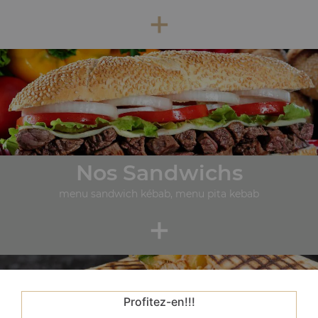
+
Nos Sandwichs
menu sandwich kébab, menu pita kebab
+
Profitez-en!!!