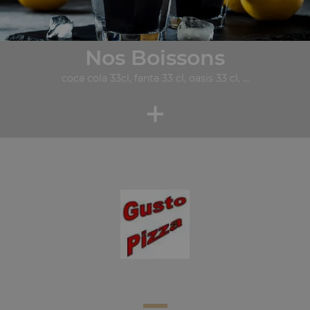
Nos Boissons
coca cola 33cl, fanta 33 cl, oasis 33 cl, ...
+